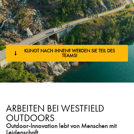
Wir schaffen Freiraum.
Für alle, die draußen zu Hause sind – mit
innovativen Produkten, die Komfort und Natur
verbinden.
KLINGT NACH IHNEN? WERDEN SIE TEIL DES
TEAMS!
ARBEITEN BEI WESTFIELD
OUTDOORS
Outdoor-Innovation lebt von Menschen mit
Leidenschaft.