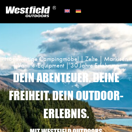
Hochwertige Campingmöbel | Zelte | Markisen
| Vanlife-Equipment | 30 Jahre Erfahrung
DEIN ABENTEUER. DEINE
FREIHEIT. DEIN OUTDOOR-
ERLEBNIS.
MIT WESTFIELD OUTDOORS