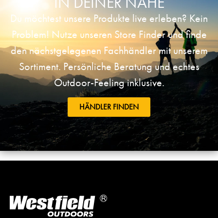
IN DEINER NÄHE
Du möchtest unsere Produkte live erleben? Kein
Problem! Nutze unseren Store Finder und finde
den nächstgelegenen Fachhändler mit unserem
Sortiment. Persönliche Beratung und echtes
Outdoor-Feeling inklusive.
HÄNDLER FINDEN