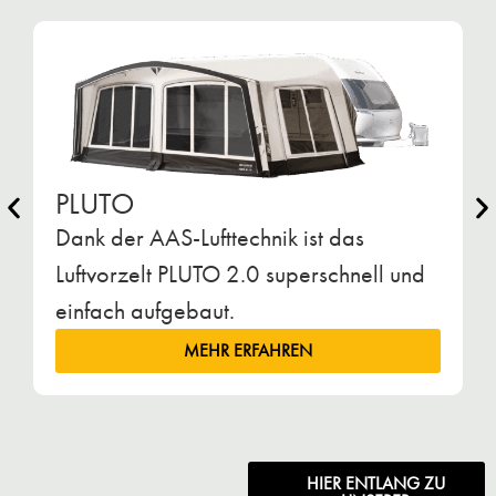
D
C
ü
PLUTO
Dank der AAS-Lufttechnik ist das
Luftvorzelt PLUTO 2.0 superschnell und
einfach aufgebaut.
MEHR ERFAHREN
HIER ENTLANG ZU