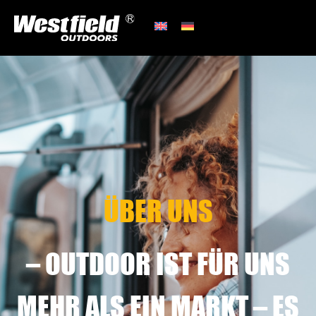
ÜBER UNS
– OUTDOOR IST FÜR UNS
MEHR ALS EIN MARKT – ES