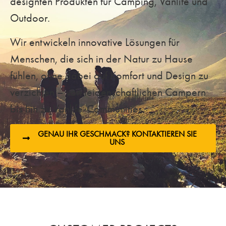
designten Produkten für Camping, Vanlife und
Outdoor.
Wir entwickeln innovative Lösungen für
Menschen, die sich in der Natur zu Hause
fühlen, ohne dabei auf Komfort und Design zu
verzichten – von leidenschaftlichen Campern
bis hin zu Vanlife-Communities.
GENAU IHR GESCHMACK? KONTAKTIEREN SIE
UNS