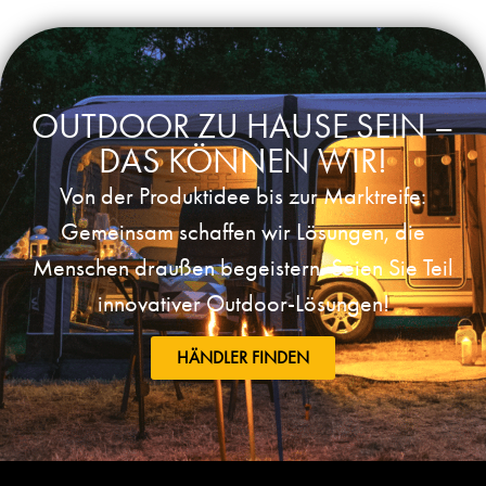
OUTDOOR ZU HAUSE SEIN –
DAS KÖNNEN WIR!
Von der Produktidee bis zur Marktreife:
Gemeinsam schaffen wir Lösungen, die
Menschen draußen begeistern. Seien Sie Teil
innovativer Outdoor-Lösungen!
HÄNDLER FINDEN