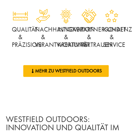
QUALITÄT
NACHHALTIGKEIT
INNOVATION
PARTNERSCHAFT
KUNDENZU
&
&
&
&
&
PRÄZISION
VERANTWORTUNG
KREATIVITÄT
VERTRAUEN
SERVICE
MEHR ZU WESTFIELD OUTDOORS
WESTFIELD OUTDOORS:
INNOVATION UND QUALITÄT IM