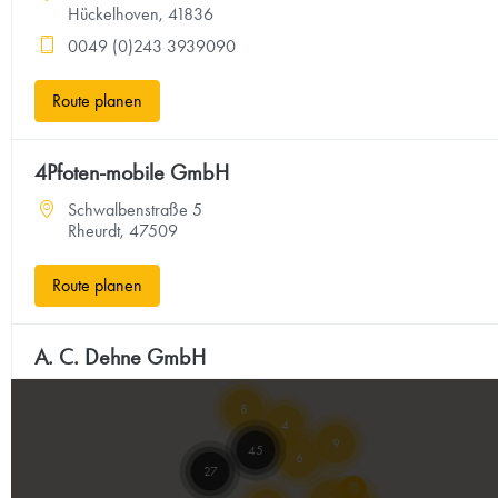
Hückelhoven, 41836
0049 (0)243 3939090
Route planen
4Pfoten-mobile GmbH
Schwalbenstraße 5
Rheurdt, 47509
Route planen
A. C. Dehne GmbH
Dorfstraße 86
8
Großheide, 26532
4
9
4949367134
45
6
27