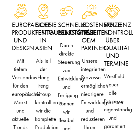
EUROPÄISCHE
EIGENE
SCHNELLE
KOSTENEFFIZIENZ
VOLLE
PRODUKTENTWICKLUNG
FERTIGUNGSSTÄTTEN
REAKTIONSZEITEN
FÜR
KONTROL
UND
IN
OEM-
ÜBER
Durch
DESIGN
ASIEN
PARTNER
QUALITÄT
direkte
UND
Mit
Als Teil
Unsere
Steuerung
TERMINE
tiefem
der
integrierten
von
Westfield
Verständnis
Heng
Prozesse
Entwicklung
steuert
für den
Feng
ermöglichen
und
alle
europäischen
Group
niedrigere
Fertigung
Prozesse
Markt
kontrollieren
Entwicklungskosten
können
eigenständig
und
wir die
und
wir
und
aktuelle
komplette
reduzieren
flexibel
garantiert
Trends
Produktion
Ihren
und