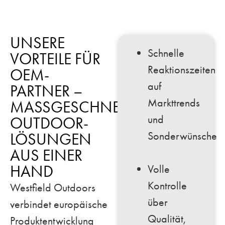
UNSERE
Schnelle
VORTEILE FÜR
Reaktionszeiten
OEM-
auf
PARTNER –
Markttrends
MASSGESCHNEIDERTE O
und
UTDOOR-L
Sonderwünsche
ÖSUNGEN A
US EINER H
AND
Volle
Kontrolle
Westfield Outdoors
über
verbindet europäische
Qualität,
Produktentwicklung