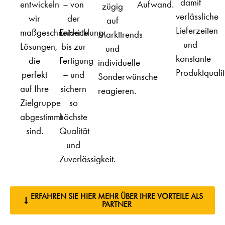
damit
entwickeln
– von
Aufwand.
zügig
verlässliche
wir
der
auf
Lieferzeiten
maßgeschneiderte
Entwicklung
Markttrends
und
Lösungen,
bis zur
und
konstante
die
Fertigung
individuelle
Produktqualit
perfekt
– und
Sonderwünsche
auf Ihre
sichern
reagieren.
Zielgruppe
so
abgestimmt
höchste
sind.
Qualität
und
Zuverlässigkeit.
ERFAHREN SIE HIER MEHR ÜBER IHRE VORTEILE ALS
PARTNER